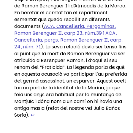
de Ramon Berenguer I i d’Almoadis de la Marca.
En heretar el comtat fan el repartiment
esmentat que queda recollit en diferents
documents (
ACA, Cancelleria, Pergaminos.
Ramon Berenguer II, carp.23, núm.39 i ACA,
Cancelleria, pergs. Ramon Berenguer II, carp.
24, núm. 71
). La seva relació devia ser tensa fins
al punt que la mort de Ramon Berenguer va ser
atribuïda a Berenguer Ramon, i d’aquí el seu
renom del “Fraticida”. La llegenda parla de què
en aquesta acusació va participar l’au preferida
del germà assassinat, un esparver. Aquest ocell
forma part de la identitat de la Marina, ja que
feia uns anys era habitual per la muntanya de
Montjuïc i dóna nom a un camí on hi havia una
antiga masia (relat del nostre veí Julio Baños
Soria).
↩︎