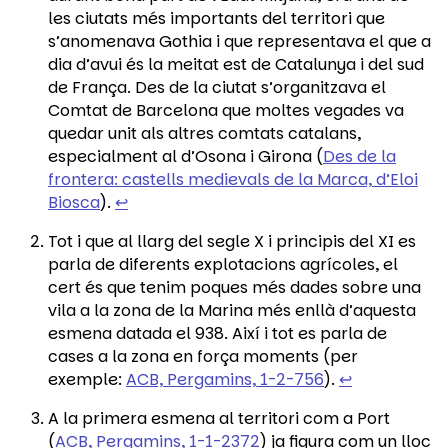
les ciutats més importants del territori que
s’anomenava Gothia i que representava el que a
dia d’avui és la meitat est de Catalunya i del sud
de França. Des de la ciutat s’organitzava el
Comtat de Barcelona que moltes vegades va
quedar unit als altres comtats catalans,
especialment al d’Osona i Girona (
Des de la
frontera: castells medievals de la Marca, d’Eloi
Biosca
).
↩︎
Tot i que al llarg del segle X i principis del XI es
parla de diferents explotacions agrícoles, el
cert és que tenim poques més dades sobre una
vila a la zona de la Marina més enllà d’aquesta
esmena datada el 938. Així i tot es parla de
cases a la zona en força moments (per
exemple:
ACB, Pergamins, 1-2-756
).
↩︎
A la primera esmena al territori com a Port
(
ACB, Pergamins, 1-1-2372
) ja figura com un lloc