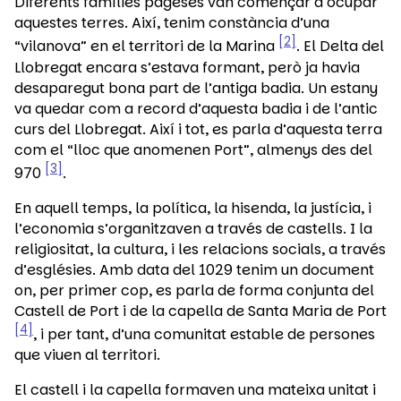
Diferents famílies pageses van començar a ocupar
aquestes terres. Així, tenim constància d’una
2
“vilanova” en el territori de la Marina
. El Delta del
Llobregat encara s’estava formant, però ja havia
desaparegut bona part de l’antiga badia. Un estany
va quedar com a record d’aquesta badia i de l’antic
curs del Llobregat. Així i tot, es parla d’aquesta terra
com el “lloc que anomenen Port”, almenys des del
3
970
.
En aquell temps, la política, la hisenda, la justícia, i
l’economia s’organitzaven a través de castells. I la
religiositat, la cultura, i les relacions socials, a través
d’esglésies. Amb data del 1029 tenim un document
on, per primer cop, es parla de forma conjunta del
Castell de Port i de la capella de Santa Maria de Port
4
, i per tant, d’una comunitat estable de persones
que viuen al territori.
El castell i la capella formaven una mateixa unitat i