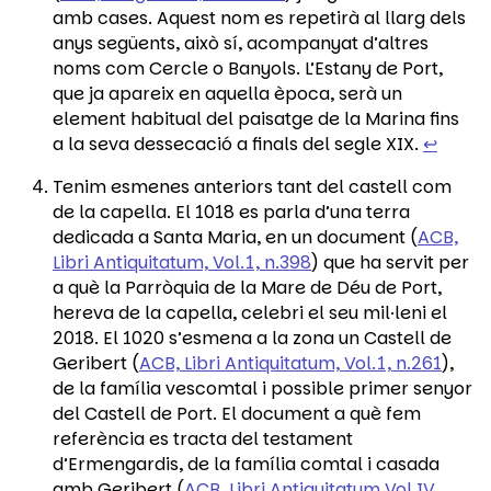
amb cases. Aquest nom es repetirà al llarg dels
anys següents, això sí, acompanyat d’altres
noms com Cercle o Banyols. L’Estany de Port,
que ja apareix en aquella època, serà un
element habitual del paisatge de la Marina fins
a la seva dessecació a finals del segle XIX.
↩︎
Tenim esmenes anteriors tant del castell com
de la capella. El 1018 es parla d’una terra
dedicada a Santa Maria, en un document (
ACB,
Libri Antiquitatum, Vol.1, n.398
) que ha servit per
a què la Parròquia de la Mare de Déu de Port,
hereva de la capella, celebri el seu mil·leni el
2018. El 1020 s’esmena a la zona un Castell de
Geribert (
ACB, Libri Antiquitatum, Vol.1, n.261
),
de la família vescomtal i possible primer senyor
del Castell de Port. El document a què fem
referència es tracta del testament
d’Ermengardis, de la família comtal i casada
amb Geribert (
ACB, Libri Antiquitatum Vol.IV,