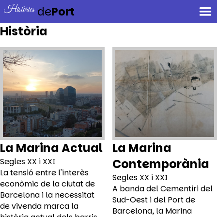
Històries
de
Port
Història
La Marina Actual
La Marina
Segles XX i XXI
Contemporània
La tensió entre l'interès
Segles XX i XXI
econòmic de la ciutat de
A banda del Cementiri del
Barcelona i la necessitat
Sud-Oest i del Port de
de vivenda marca la
Barcelona, la Marina