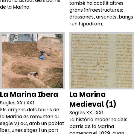
història actual dels barris
també ha acollit altres
de la Marina.
grans infraestructures:
drassanes, arsenals, banys
i un hipòdrom.
La Marina Ibera
La Marina
Segles XX i XXI
Medieval (1)
Els orígens dels barris de
Segles XX i XXI
la Marina es remunten al
La història moderna dels
segle VI aC, amb un poblat
barris de la Marina
iber, unes sitges i un port
comença el 1029, quan